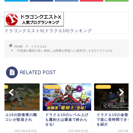
ドラゴンクエストX(ドラクエ10)ランキング
HOME
ドラクエ10
不思議の魔塔の赤い扉探しは階層を間違うと超苦労します![ドラクエ10]
RELATED POST
ドラクエ10
ドラクエ10
ドラクエ10
ドラクエ10のレベル上げ
ドラクエ10の金策(ソロ)
ドラクエ10の防
も魔剣士は爆速で終わら
で楽に長時間できるもの
業ではコレが歓
せる!
を紹介
る!?
2021年4月5日
2021年5月31日
202