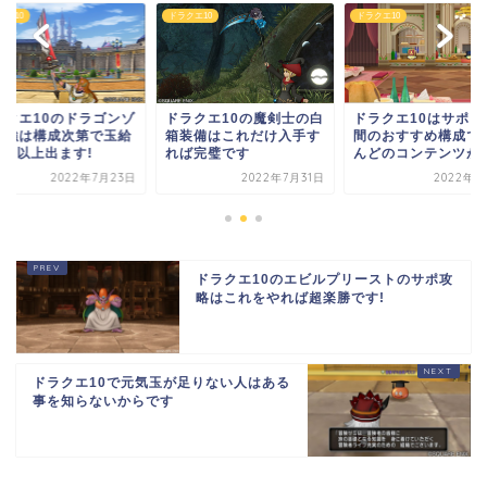
クエ10
ドラクエ10
ドラクエ10
ラクエ10のドラゴンゾ
ドラクエ10の魔剣士の白
ドラクエ10はサポー
ビ強は構成次第で玉給
箱装備はこれだけ入手す
間のおすすめ構成で
0万以上出ます!
れば完璧です
んどのコンテンツがク.
2022年7月23日
2022年7月31日
2022年7
ドラクエ10のエビルプリーストのサポ攻
略はこれをやれば超楽勝です!
ドラクエ10で元気玉が足りない人はある
事を知らないからです