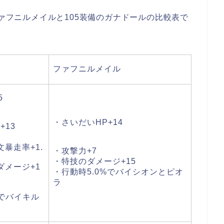
ファフニルメイルと105装備のガナドールの比較表で
ファフニルメイル
れ+45
・さいだいHP+14
+13
暴走率+1.
・攻撃力+7
・特技のダメージ+15
ダメージ+1
・行動時5.0%でバイシオンとピオ
ラ
%でバイキル