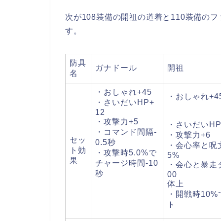
次が108装備の開祖の道着と110装備の
す。
防具
ガナドール
開祖
名
・おしゃれ+45
・おしゃ
・さいだいHP+
12
・攻撃力+5
・さいだいHP
・コマンド間隔-
・攻撃力+6
セッ
0.5秒
・会心率と呪文
ト効
・攻撃時5.0%で
5%
果
チャージ時間-10
・会心と暴走
秒
00
体上
・開戦時10
ト