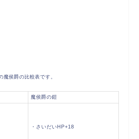
備の魔侯爵の比較表です。
魔侯爵の鎧
+40
20
・さいだいHP+18
+16