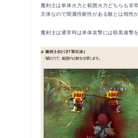
魔剣士は単体火力と範囲火力どちらも非
主体なので闇属性耐性がある敵とは相性
魔剣士は通常時は単体攻撃には暗黒連撃