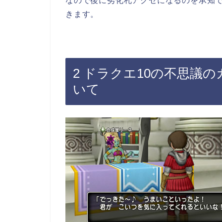
なので後に劣化札アクセになるのを承知で
きます。
2 ドラクエ10の不思議
いて