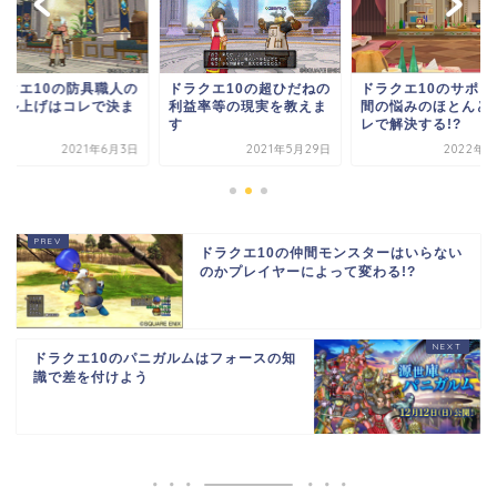
ラクエ10の防具職人の
ドラクエ10の超ひだねの
ドラクエ10のサポー
ベル上げはコレで決ま
利益率等の現実を教えま
間の悩みのほとんど
！
す
レで解決する!?
2021年6月3日
2021年5月29日
2022年7
ドラクエ10の仲間モンスターはいらない
のかプレイヤーによって変わる!?
ドラクエ10のパニガルムはフォースの知
識で差を付けよう