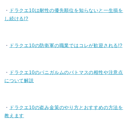
・
ドラクエ10は耐性の優先順位を知らないと一生損を
し続ける!?
・
ドラクエ10の防衛軍の職業ではコレが歓迎される!?
・
ドラクエ10のパニガルムのバトマスの相性や注意点
について解説
・
ドラクエ10の盗み金策のやり方とおすすめの方法を
教えます