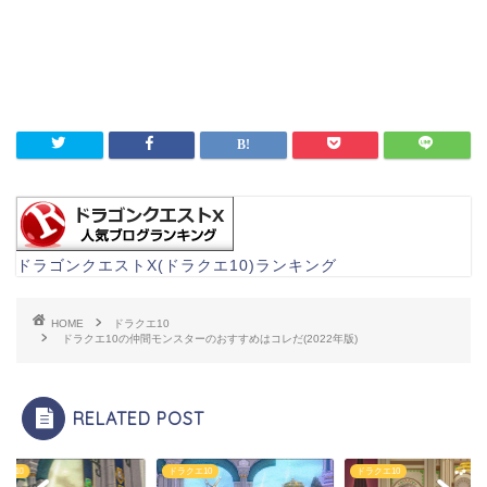
ドラゴンクエストX(ドラクエ10)ランキング
HOME
ドラクエ10
ドラクエ10の仲間モンスターのおすすめはコレだ(2022年版)
RELATED POST
クエ10
ドラクエ10
ドラクエ10