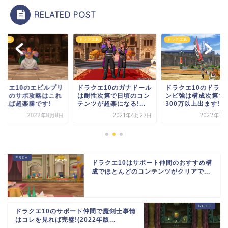
RELATED POST
クエ10
ドラクエ10
ドラクエ10
ラクエ10のエビルプリ
ドラクエ10のガナドール
ドラクエ10のドラゴ
ストのサポ攻略はこれ
は耐性次第で日頃のコン
ンビ強は構成次第で
やれば超楽勝です!
テンツが超楽になる!...
300万以上出ます!
2022年8月8日
2021年4月27日
2022年7月
ドラクエ10はサポート仲間のおすすめ構
成でほとんどのコンテンツがクリアで...
ドラクエ10のサポート仲間で魔剣士事情
はコレを見れば完璧!(2022年版...