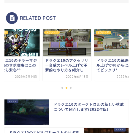
RELATED POST
クエ10
ドラクエ10
ドラクエ10
ラクエ10のキラーマジ
ドラクエ10のアクセサリ
ドラクエ10の裁縫の
ガ強のサポ攻略はこの
ー合成のレベル上げで革
ル上げで40からは楽
成なら安心!?
新的なやり方を紹介し...
てビックリ!
2021年5月14日
2022年6月13日
2022年6月
ドラクエ10のダークトロルの新しい構成
について紹介します(2022年版)
ドラクエ10のエビルプリーストのサポ攻