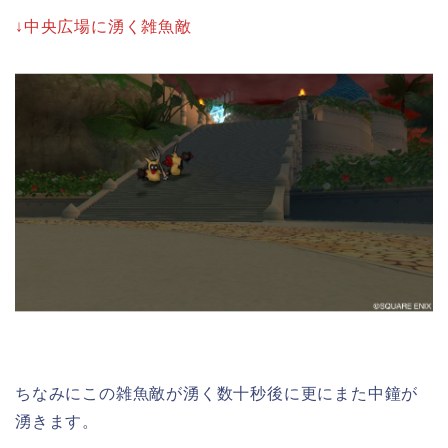
↓中央広場に湧く雑魚敵
ちなみにこの雑魚敵が湧く数十秒後に更にまた中鐘が
湧きます。