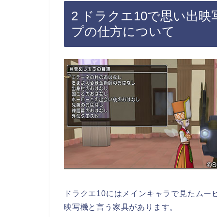
2 ドラクエ10で思い出
プの仕方について
ドラクエ10にはメインキャラで見たムー
映写機と言う家具があります。