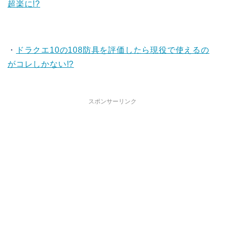
超楽に!?
・
ドラクエ10の108防具を評価したら現役で使えるの
がコレしかない!?
スポンサーリンク