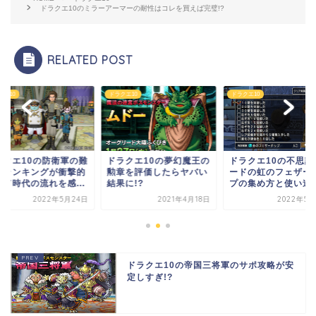
ドラクエ10のミラーアーマーの耐性はコレを買えば完璧!?
RELATED POST
クエ10
ドラクエ10
ドラクエ10
ラクエ10の夢幻魔王の
ドラクエ10の不思議のカ
ドラクエ10の防衛軍
章を評価したらヤバい
ードの虹のフェザーチッ
易度ランキングが衝
に!?
プの集め方と使い道
過ぎて時代の流れを感.
2021年4月18日
2022年5月26日
2022年5月
ドラクエ10の帝国三将軍のサポ攻略が安
定しすぎ!?