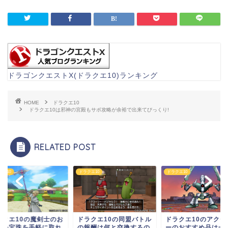
ドラゴンクエストX(ドラクエ10)ランキング
HOME
ドラクエ10
ドラクエ10は邪神の宮殿もサポ攻略が余裕で出来てびっくり!
RELATED POST
クエ10
ドラクエ10
ドラクエ10
ラクエ10の魔剣士のお
ドラクエ10の同盟バトル
ドラクエ10のアクセ
すめ宝珠を手軽に取れ
の報酬は何と交換するの
ーのおすすめ品は一