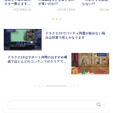
モンスター教えます...
が良いのか!?
らない!?
2022年8月2日
2022年7月9日
2022年6月
ドラクエ10でパーティ同盟が組めない悩
みは対策で何とかなります
ドラクエ10はサポート仲間のおすすめ構
成でほとんどのコンテンツがクリアで...