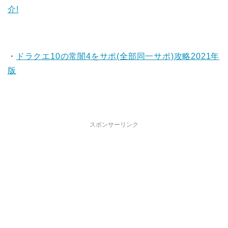
介!
・
ドラクエ10の常闇4をサポ(全部同一サポ)攻略2021年
版
スポンサーリンク