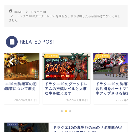
HOME
ドラクエ10
ドラクエ10のダークドレアムを同盟なしサポ攻略したら余裕過ぎてびっくりし
ました
RELATED POST
クエ10
ドラクエ10
ドラクエ10
ラクエ10のダークドレ
ドラクエ10の防衛軍の華
ドラクエ10の防衛軍
ムの推奨レベルと大事
烈兵団をオートマで防衛
心者の職業について
事を教えます
率アップさせる極意!
ます
2022年7月14日
2022年6月24日
2022年5
ドラクエ10の真災厄の王のサポ攻略がメ