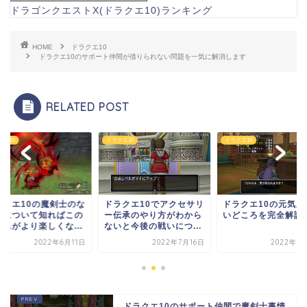
ドラゴンクエストX(ドラクエ10)ランキング
HOME
ドラクエ10
ドラクエ10のサポート仲間が借りられない問題を一気に解消します
RELATED POST
クエ10
ドラクエ10
ドラクエ10
ラクエ10の魔剣士のな
ドラクエ10でアクセサリ
ドラクエ10の元気玉
方について知ればこの
ー伝承のやり方がわから
いどころを完全解説
ームがより楽しくな...
ないと今後の戦いにつ...
2022年6月11日
2022年7月16日
2022年8
ドラクエ10のサポート仲間で魔剣士事情