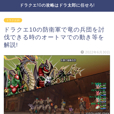
ドラクエ10の攻略はドラ太郎に任せろ!
ドラクエ10
ドラクエ10の防衛軍で竜の兵団を討
伐できる時のオートマでの動き等を
解説!
2022年6月30日