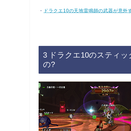
・
ドラクエ10の天地雷鳴師の武器が意外す
3 ドラクエ10のスティ
の?