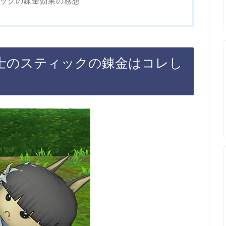
ィックの錬金効果の感想
鳴士のスティックの錬金はコレし