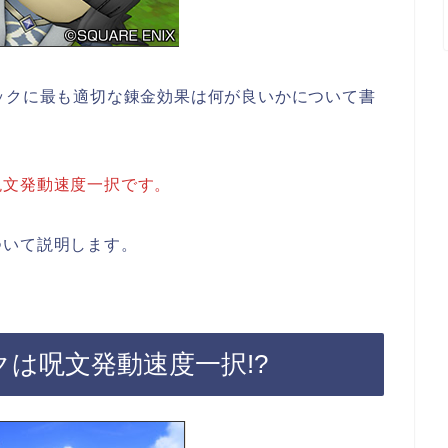
ックに最も適切な錬金効果は何が良いかについて書
呪文発動速度一択です。
ついて説明します。
クは呪文発動速度一択!?