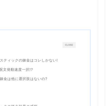
CLOSE
のスティックの錬金はコレしかない!
呪文発動速度一択!?
の錬金は他に選択肢はないの?