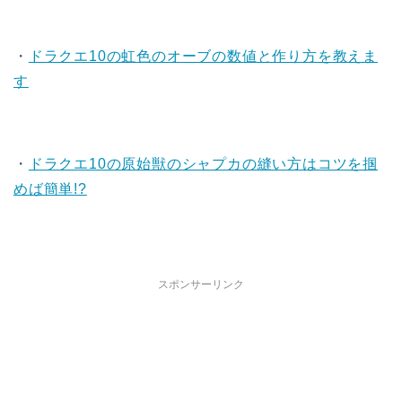
・
ドラクエ10の虹色のオーブの数値と作り方を教えま
す
・
ドラクエ10の原始獣のシャプカの縫い方はコツを掴
めば簡単!?
スポンサーリンク