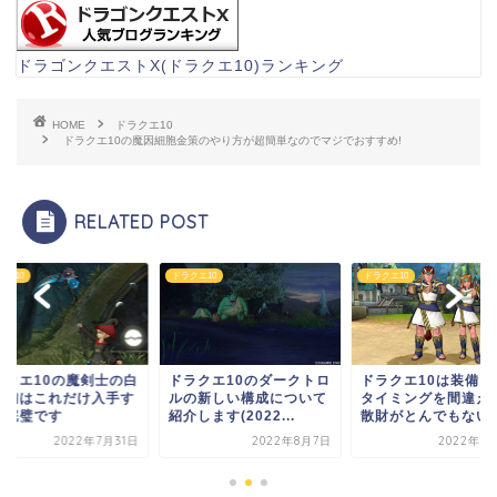
ドラゴンクエストX(ドラクエ10)ランキング
HOME
ドラクエ10
ドラクエ10の魔因細胞金策のやり方が超簡単なのでマジでおすすめ!
RELATED POST
クエ10
ドラクエ10
ドラクエ10
ラクエ10のダークトロ
ドラクエ10は装備を買う
ドラクエ10の魔剣士
の新しい構成について
タイミングを間違えると
箱装備はこれだけ入
します(2022...
散財がとんでもない事...
れば完璧です
2022年8月7日
2022年6月14日
2022年7