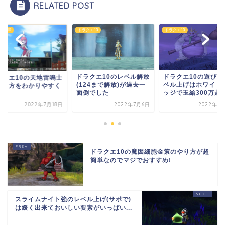
RELATED POST
クエ10
ドラクエ10
ドラクエ10
ラクエ10のレベル解放
ドラクエ10の遊び人のレ
ドラクエ10の天地雷
24まで解放)が過去一
ベル上げはホワイトジャ
のなり方をわかりや
倒でした
ッジで玉給300万越...
解説
2022年7月6日
2022年7月19日
2022年7
ドラクエ10の魔因細胞金策のやり方が超
簡単なのでマジでおすすめ!
スライムナイト強のレベル上げ(サポで)
は緩く出来ておいしい要素がいっぱい...